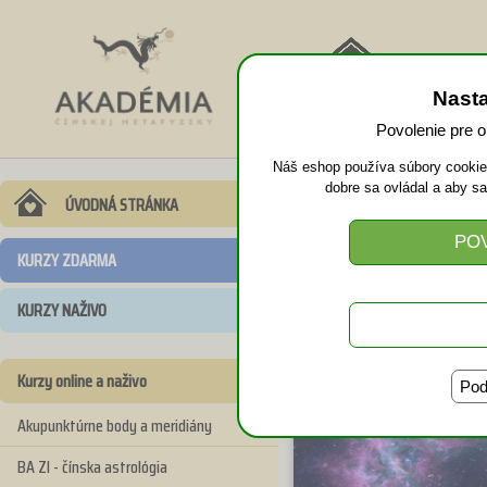
NÁVRAT
Nast
DOMOV
Povolenie pre 
Náš eshop používa súbory cookies
dobre sa ovládal a aby s
Workshop Liet
ÚVODNÁ STRÁNKA
praxi - online
KURZY ZDARMA
KURZY NAŽIVO
Kurzy online a naživo
Pod
Akupunktúrne body a meridiány
BA ZI - čínska astrológia