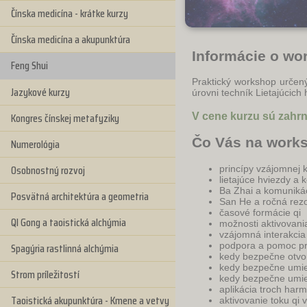
Čínska medicína - krátke kurzy
Čínska medicína a akupunktúra
Informácie o wo
Feng Shui
Praktický workshop určený
Jazykové kurzy
úrovni techník Lietajúcich
V cene kurzu sú zahrn
Kongres čínskej metafyziky
Čo Vás na work
Numerológia
Osobnostný rozvoj
princípy vzájomnej 
lietajúce hviezdy a 
Ba Zhai a komunikác
Posvätná architektúra a geometria
San He a ročná rez
časové formácie qi
QI Gong a taoistická alchýmia
možnosti aktivovania
vzájomná interakci
podpora a pomoc pr
Spagýria rastlinná alchýmia
kedy bezpečne otvor
kedy bezpečne umies
Strom príležitostí
kedy bezpečne umies
aplikácia troch har
Taoistická akupunktúra - Kmene a vetvy
aktivovanie toku qi v