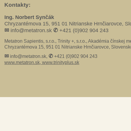
Kontakty:
Ing. Norbert Synčák
Chryzantémova 15, 951 01 Nitrianske Hrnčiarovce, S
✉
✆
info@metatron.sk
+421 (0)902 904 243
Metatron Sapientis, s.r.o., Trinity +, s.r.o., Akadémia čínskej me
Chryzantémova 15, 951 01 Nitrianske Hrnčiarovce, Slovensk
✉
✆
info@metatron.sk,
+421 (0)902 904 243
www.metatron.sk,
www.trinityplus.sk