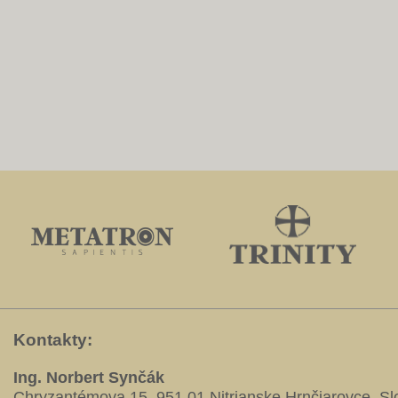
Kontakty:
Ing. Norbert Synčák
Chryzantémova 15, 951 01 Nitrianske Hrnčiarovce, S