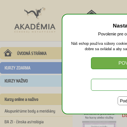
NÁVRAT
Nast
DOMOV
Povolenie pre 
Náš eshop používa súbory cookies
dobre sa ovládal a aby s
ÚVODNÁ STRÁNKA
KURZY ZDARMA
D
KURZY NAŽIVO
Kurzy online a naživo
Pod
Akupunktúrne body a meridiány
D
BA ZI - čínska astrológia