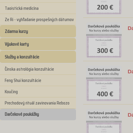
Taoistická medicína
Ze Ri - vyhľadanie prospešných dátumov
D
Zdarma kurzy
Výukové karty
Služby a konzultácie
Čínska astrológia konzultácie
D
Feng Shui konzultácie
Koučing
Prechodový rituál zavinovania Rebozo
Darčekové poukážky
D