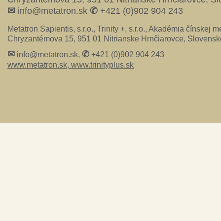
✉
✆
info@metatron.sk
+421 (0)902 904 243
Metatron Sapientis, s.r.o., Trinity +, s.r.o., Akadémia čínskej me
Chryzantémova 15, 951 01 Nitrianske Hrnčiarovce, Slovensk
✉
✆
info@metatron.sk,
+421 (0)902 904 243
www.metatron.sk,
www.trinityplus.sk