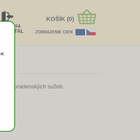
KOŠÍK (0)
HLÁSIŤ SA
EOPORTÁL
ZOBRAZENIE CIEN
al,
tačno-poradenských sužeb.