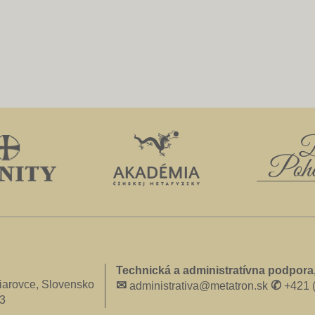
Technická a administratívna podpora,
iarovce, Slovensko
✉
✆
administrativa@metatron.sk
+421 (
3