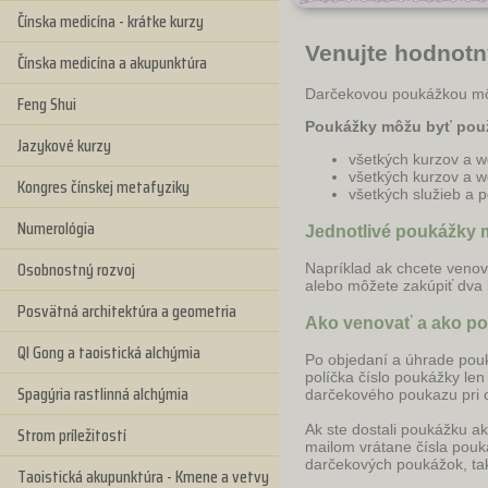
Čínska medicína - krátke kurzy
Venujte hodnotn
Čínska medicína a akupunktúra
Darčekovou poukážkou môže
Feng Shui
Poukážky môžu byť použ
Jazykové kurzy
všetkých kurzov a 
všetkých kurzov a w
Kongres čínskej metafyziky
všetkých služieb a 
Numerológia
Jednotlivé
poukážky m
Osobnostný rozvoj
Napríklad ak chcete veno
alebo môžete zakúpiť dva
Posvätná architektúra a geometria
Ako venovať a ako p
QI Gong a taoistická alchýmia
Po objedaní a úhrade pouk
políčka číslo poukážky len 
Spagýria rastlinná alchýmia
darčekového poukazu pri 
Ak ste dostali poukážku ak
Strom príležitostí
mailom vrátane čísla pouk
darčekových poukážok, tak
Taoistická akupunktúra - Kmene a vetvy