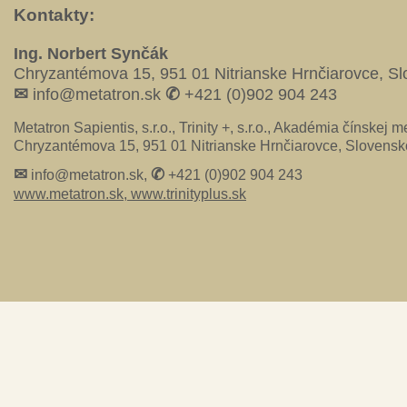
Kontakty:
Ing. Norbert Synčák
Chryzantémova 15, 951 01 Nitrianske Hrnčiarovce, S
✉
✆
info@metatron.sk
+421 (0)902 904 243
Metatron Sapientis, s.r.o., Trinity +, s.r.o., Akadémia čínskej me
Chryzantémova 15, 951 01 Nitrianske Hrnčiarovce, Slovensk
✉
✆
info@metatron.sk,
+421 (0)902 904 243
www.metatron.sk,
www.trinityplus.sk