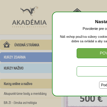
NÁVRAT
Nast
DOMOV
Povolenie pre 
Náš eshop používa súbory cookies
dobre sa ovládal a aby s
Darčeková p
ÚVODNÁ STRÁNKA
KURZY ZDARMA
KURZY NAŽIVO
Kurzy online a naživo
Pod
Akupunktúrne body a meridiány
BA ZI - čínska astrológia