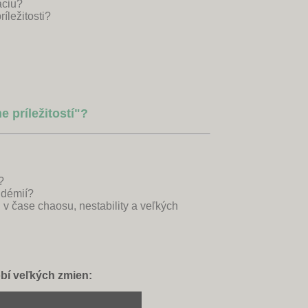
áciu?
íležitosti?
e príležitostí"?
?
idémií?
 v čase chaosu, nestability a veľkých
obí veľkých zmien: