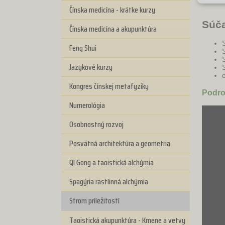
Čínska medicína - krátke kurzy
Súča
Čínska medicína a akupunktúra
S
Feng Shui
S
Jazykové kurzy
Kongres čínskej metafyziky
Podro
Numerológia
Osobnostný rozvoj
Posvätná architektúra a geometria
QI Gong a taoistická alchýmia
Spagýria rastlinná alchýmia
Strom príležitostí
Taoistická akupunktúra - Kmene a vetvy