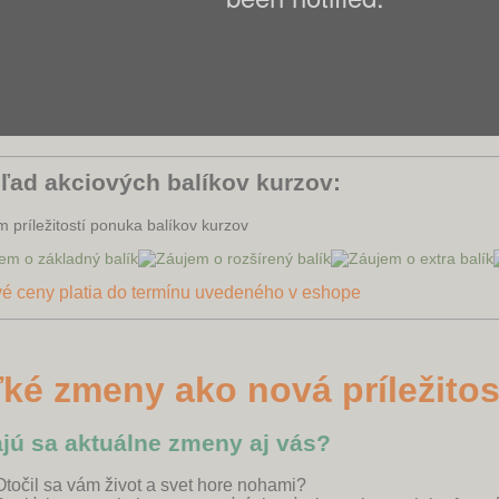
ľad akciových balíkov kurzov:
é ceny platia do termínu uvedeného v eshope
ľké zmeny ako nová príležito
jú sa aktuálne zmeny aj vás?
Otočil sa vám život a svet hore nohami?