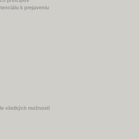
ých princípov
tenciálu k prejaveniu
ole všetkých možností