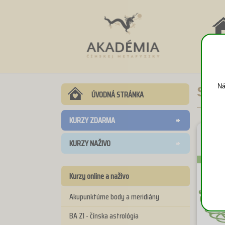
NÁV
DO
Ná
Stro
ÚVODNÁ STRÁNKA
KURZY ZDARMA
KURZY NAŽIVO
Kurzy online a naživo
Akupunktúrne body a meridiány
BA ZI - čínska astrológia