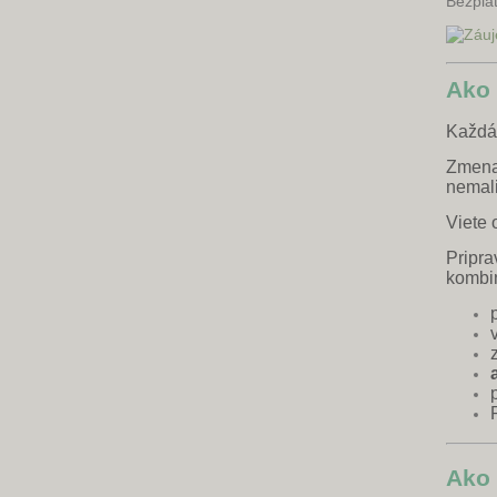
Bezplat
Ako 
Každ
Zmena 
nemal
Viete 
Pripra
kombi
Ako 