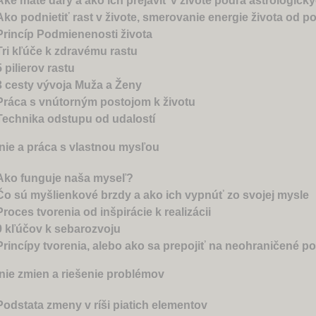
Aké máte dary a ako ich prejaviť v živote podľa astrologick
Ako podnietiť rast v živote, smerovanie energie života od po
Princíp Podmienenosti života
Tri kľúče k zdravému rastu
5 pilierov rastu
3 cesty vývoja Muža a Ženy
Práca s vnútorným postojom k životu
Technika odstupu od udalostí
nie a práca s vlastnou mysľou
Ako funguje naša myseľ?
Čo sú myšlienkové brzdy a ako ich vypnúť zo svojej mysle
Proces tvorenia od inšpirácie k realizácii
9 kľúčov k sebarozvoju
Princípy tvorenia, alebo ako sa prepojiť na neohraničené p
nie zmien a riešenie problémov
Podstata zmeny v ríši piatich elementov