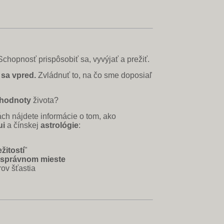
chopnosť prispôsobiť sa, vyvýjať a prežiť.
sa vpred.
Zvládnuť to, na čo sme doposiaľ
hodnoty
života?
iách nájdete informácie o tom, ako
ui
a čínskej
astrológie
:
žitostí
"
správnom mieste
rov šťastia