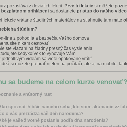
urz pozostáva z deviatich lekcií.
Prvé tri lekcie
si môžete pozrie
o
bezplatnom prihlásení
sa dostanete
prístup do nášho video
ri lekcie
vrátane študijných materiálov na stiahnutie tam máte
o
rebieha štúdium?
on-line z pohodlia a bezpečia Vášho domova
nemusíte nikam cestovať
nie ste viazaní na žiadny presný čas vysielania
študujete kedykoľvek to vyhovuje Vám
k jednotlivým videám sa viete opakovane vrátiť
videá si môžete prehrať nielen na počítači, ale aj na mobile, tab
u sa budeme na celom kurze venovať
oznanie a vnútorný rast
Ako spoznať hlbšie samého seba, kto som, skúmanie vzťah
Čo o vás prezrádza váš deň narodenia?
Aké je vaše životné poslanie podľa dňa narodenia?