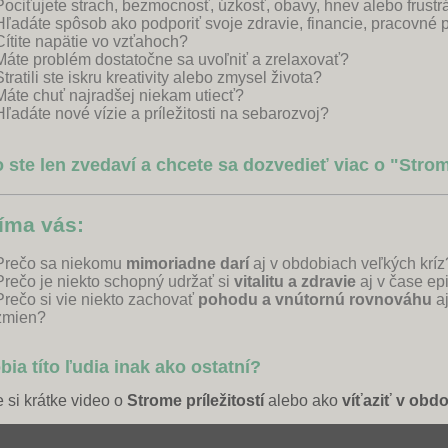
Pociťujete strach, bezmocnosť, úzkosť, obavy, hnev alebo frustr
Hľadáte spôsob ako podporiť svoje zdravie, financie, pracovné pr
Cítite napätie vo vzťahoch?
Máte problém dostatočne sa uvoľniť a zrelaxovať?
Stratili ste iskru kreativity alebo zmysel života?
Máte chuť najradšej niekam utiecť?
Hľadáte nové vízie a príležitosti na sebarozvoj?
 ste len zvedaví a chcete sa dozvedieť viac o "Strom
íma vás:
Prečo sa niekomu
mimoriadne darí
aj v obdobiach veľkých kríz
Prečo je niekto schopný udržať si
vitalitu a zdravie
aj v čase ep
Prečo si vie niekto zachovať
pohodu a vnútornú rovnováhu
aj
zmien?
bia títo ľudia inak ako ostatní?
e si krátke video o
Strome príležitostí
alebo ako
víťaziť v obd