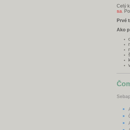
Celý k
sa
.
P
Prvé t
Ako p
Čom
Sebap