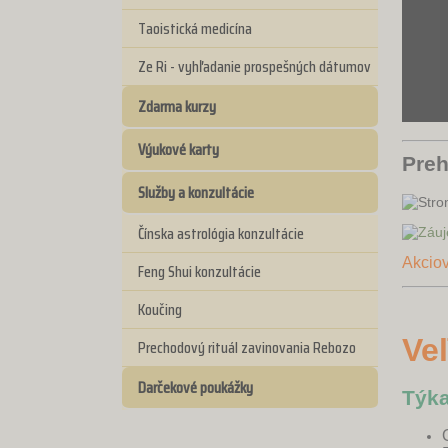
Taoistická medicína
Ze Ri - vyhľadanie prospešných dátumov
Zdarma kurzy
Výukové karty
Preh
Služby a konzultácie
Čínska astrológia konzultácie
Akciov
Feng Shui konzultácie
Koučing
Ve
Prechodový rituál zavinovania Rebozo
Darčekové poukážky
Týka