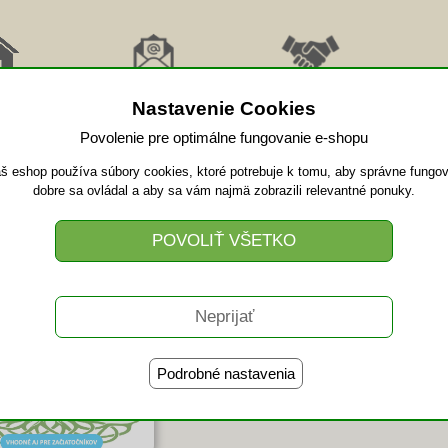
RAT
ODBER
AFFILIATE
PRI
MOV
NOVINKY
SPOLUPRÁCA
VID
Nastavenie Cookies
Povolenie pre optimálne fungovanie e-shopu
š eshop používa súbory cookies, ktoré potrebuje k tomu, aby správne fungov
m príležitostí - základný balík
dobre sa ovládal a aby sa vám najmä zobrazili relevantné ponuky.
(14 h)
ONLINE KURZ
Jednorazová platba
kartou alebo prevodom na účet
Podrobné nastavenia