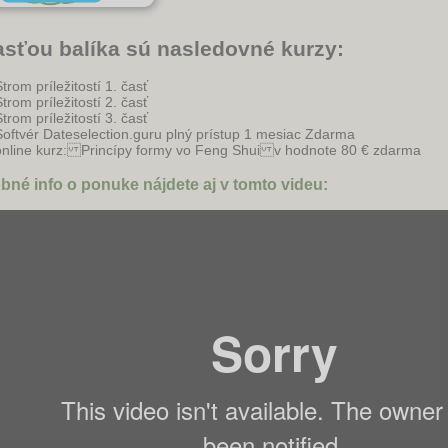
sťou balíka sú nasledovné kurzy:
trom príležitostí 1. časť
trom príležitostí 2. časť
Strom príležitostí 3. časť
Softvér Dateselection.guru plný prístup 1 mesiac Zdarma
online kurz: Princípy formy vo Feng Shui v hodnote 80 € zdarma
bné info o ponuke nájdete aj v tomto videu: