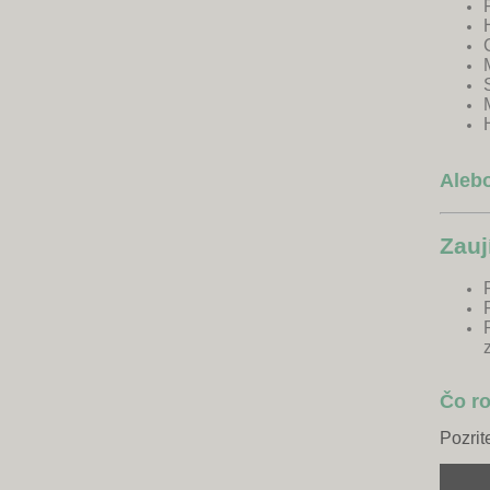
Alebo
Zauj
Čo ro
Pozrit