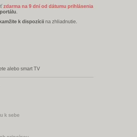
ť
zdarma na 9 dní od dátumu prihlásenia
portálu
.
kamžite k dispozícii
na zhliadnutie.
lete alebo smart TV
?
u k sebe