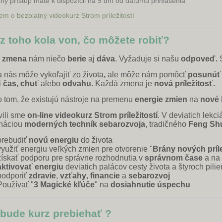
ný prístup máte k dispozícii na 9 dní od dátumu prihlásenia
z toho kola von, čo môžete robiť?
á
zmena
nám niečo
berie
aj
dáva
. V
yžaduje si našu
odpoveď.
S
nás môže vykoľajiť zo života
,
ale môže
nám
pomôcť
posunúť 
i
čas, chuť
alebo
odvahu
. Každá zmena je
nová príležitosť.
o tom, že existujú nástroje
na premenu
energie zmien
na
nové
vili sme
on-line videokurz Strom príležitostí
. V deviatich lekc
náciou
moderných techník sebarozvoja
, tradičného
Feng Sh
prebudiť
novú energiu
do života
využiť energiu veľkých zmien pre otvorenie "
Brány nových príle
získať podporu pre správne rozhodnutia v
správnom čase
a na
aktivovať energiu
deviatich palácov cesty života a štyroch pilie
podporiť
zdravie
,
vzťahy
,
financie
a
sebarozvoj
Používať "
3 Magické kľúče
" na
dosiahnutie úspechu
bude kurz prebiehať ?