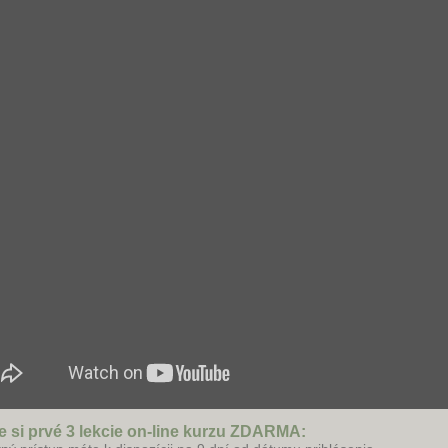
e si prvé 3 lekcie on-line kurzu ZDARMA: