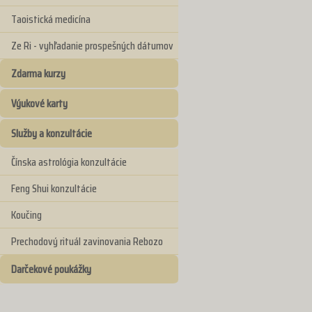
Taoistická medicína
Ze Ri - vyhľadanie prospešných dátumov
Zdarma kurzy
Výukové karty
Služby a konzultácie
Čínska astrológia konzultácie
Feng Shui konzultácie
Koučing
Prechodový rituál zavinovania Rebozo
Darčekové poukážky