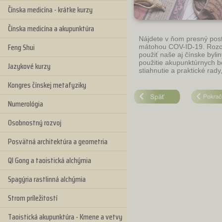
Čínska medicína - krátke kurzy
Čínska medicína a akupunktúra
Nájdete v ňom presný postu
Feng Shui
mátohou COV-ID-19. Rozob
použiť naše aj čínske byli
použitie akupunktúrnych b
Jazykové kurzy
stiahnutie a praktické rady
Kongres čínskej metafyziky
Numerológia
Osobnostný rozvoj
Posvätná architektúra a geometria
QI Gong a taoistická alchýmia
Spagýria rastlinná alchýmia
Strom príležitostí
Taoistická akupunktúra - Kmene a vetvy