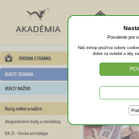
NÁVRAT
Nast
DOMOV
Povolenie pre 
Náš eshop používa súbory cookies
dobre sa ovládal a aby s
Prvá pomoc p
ÚVODNÁ STRÁNKA
zdarma
KURZY ZDARMA
KURZY NAŽIVO
Kurzy online a naživo
Pod
Akupunktúrne body a meridiány
BA ZI - čínska astrológia