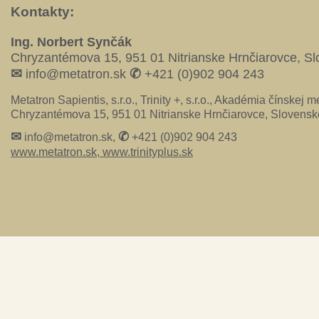
Kontakty:
Ing. Norbert Synčák
Chryzantémova 15, 951 01 Nitrianske Hrnčiarovce, S
✉
✆
info@metatron.sk
+421 (0)902 904 243
Metatron Sapientis, s.r.o., Trinity +, s.r.o., Akadémia čínskej me
Chryzantémova 15, 951 01 Nitrianske Hrnčiarovce, Slovensk
✉
✆
info@metatron.sk,
+421 (0)902 904 243
www.metatron.sk,
www.trinityplus.sk